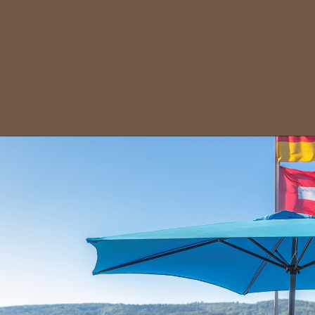
Tel:(0049) (0) 7735 / 938851
info@splaetzleamsee.de
www.splaetzleamsee.de