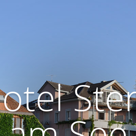
otel Ste
am See