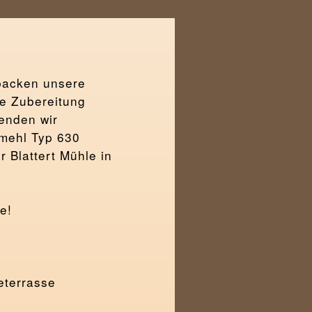
backen unsere
ie Zubereitung
enden wir
lmehl Typ 630
r Blattert Mühle in
e!
eterrasse