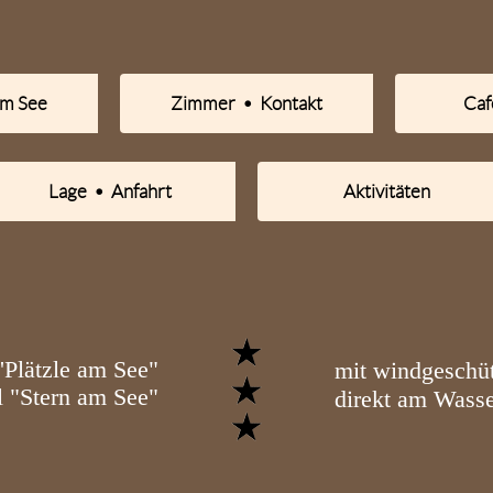
am See
Zimmer • Kontakt
Caf
Lage • Anfahrt
Aktivitäten
'Plätzle am See"
mit windgeschüt
 "Stern am See"
direkt am Wass