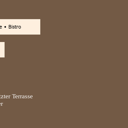
e • Bistro
zter Terrasse
er